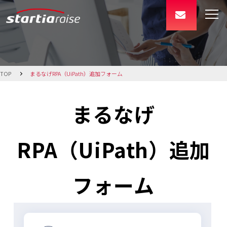
CLOSE
BowNowの特長
TOP
まるなげRPA（UiPath）追加フォーム
機能一覧
まるなげ
料金・プラン
RPA（UiPath）追加
導入事例
フォーム
サポート
テキストテキスト