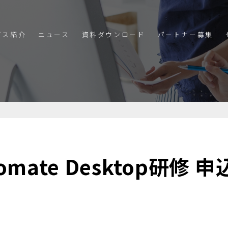
ビス紹介
ニュース
資料ダウンロード
パートナー募集
機能一覧
料金・プラン
子カテゴリ
子カテゴリ
子カテゴリ
omate Desktop
研修 申