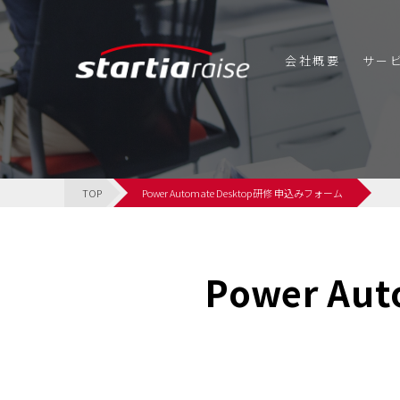
会社概要
サー
BowNowの特長
TOP
Power Automate Desktop研修 申込みフォーム
子カテゴリ
子カテゴリ
Power Aut
子カテゴリ