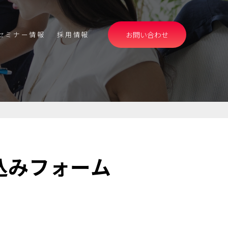
セミナー情報
採用情報
お問い合わせ
資料ダウンロード
無料アカウント発行
CLOSE
導入事例
事例詳細
子カテゴリ
込みフォーム
子カテゴリ