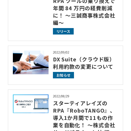
RPA ツールの乗り換えで
年間 84 万円の経費削減
に！ ～三誠商事株式会社
編～
リリース
2022/09/02
DX Suite（クラウド版）
利用約款の変更について
お知らせ
2022/08/29
スターティアレイズの
RPA『RoboTANGO』、
導入1か月間で11もの作
業を自動化！ ～株式会社